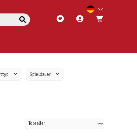
kttyp
Spieldauer