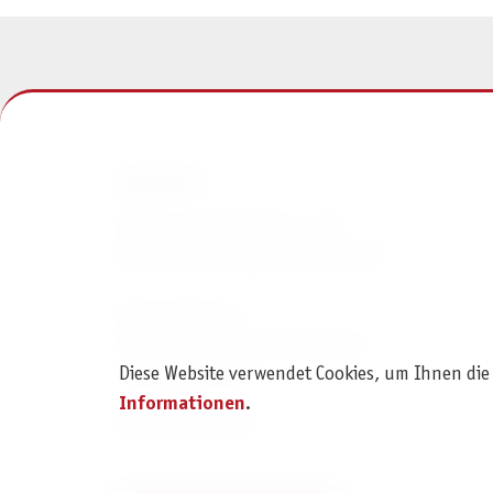
KONTAKT
Pegasus Spiele Verlags- und
Medienvertriebsgesellschaft mbH
Am Straßbach 3
61169 Friedberg (Deutschland)
Diese Website verwendet Cookies, um Ihnen die
+49 6031 72170
Informationen
.
Kontaktformular