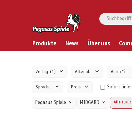
Produkte
News
Über uns
Com
Verlag
(1)
Alter ab
Autor*in
Sofort liefe
Sprache
Preis
Pegasus Spiele
×
MIDGARD
×
Alle zurü