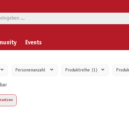
munity
Events
Personenanzahl
Produktreihe
(1)
Produ
rbar
cksetzen