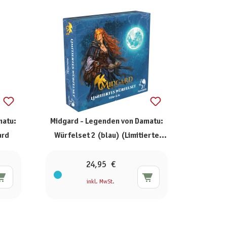
matu:
Midgard - Legenden von Damatu:
ard
Würfelset 2 (blau) (Limitierte
Ausgabe)
24,95 €
inkl. MwSt.