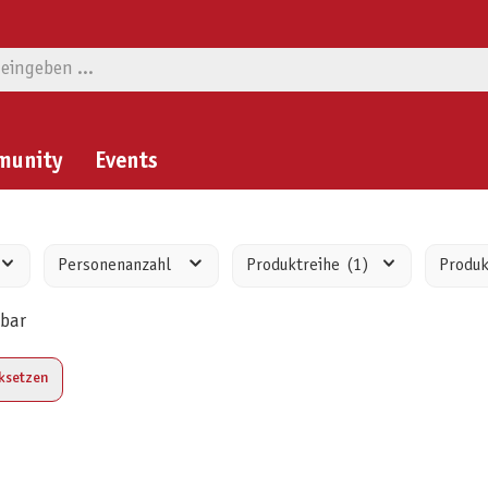
munity
Events
Personenanzahl
Produktreihe
(1)
Produ
rbar
cksetzen