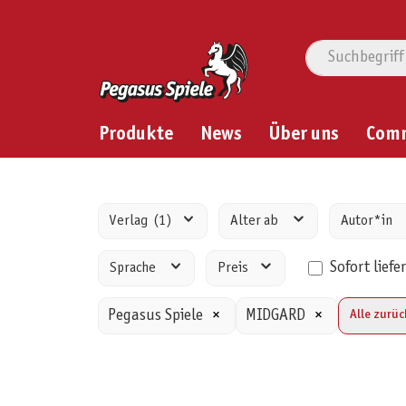
Produkte
News
Über uns
Com
Verlag
(1)
Alter ab
Autor*in
Sofort liefe
Sprache
Preis
Pegasus Spiele
×
MIDGARD
×
Alle zurü