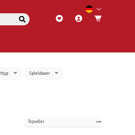
kttyp
Spieldauer