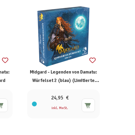
matu:
Midgard - Legenden von Damatu:
ard
Würfelset 2 (blau) (Limitierte
Ausgabe)
24,95 €
inkl. MwSt.