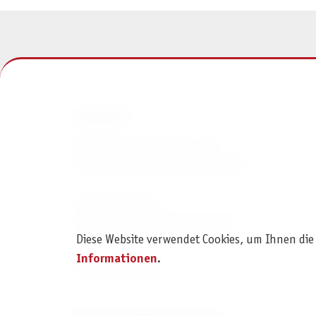
KONTAKT
Pegasus Spiele Verlags- und
Medienvertriebsgesellschaft mbH
Am Straßbach 3
61169 Friedberg (Deutschland)
Diese Website verwendet Cookies, um Ihnen die
+49 6031 72170
Informationen
.
Kontaktformular