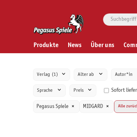
Produkte
News
Über uns
Com
Verlag
(1)
Alter ab
Autor*in
Sofort liefe
Sprache
Preis
Pegasus Spiele
×
MIDGARD
×
Alle zurü