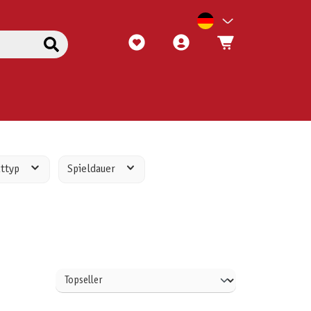
kttyp
Spieldauer