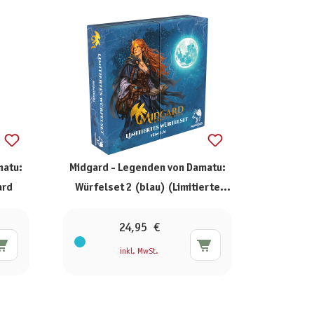
matu:
Midgard - Legenden von Damatu:
ard
Würfelset 2 (blau) (Limitierte
Ausgabe)
24,95 €
inkl. MwSt.