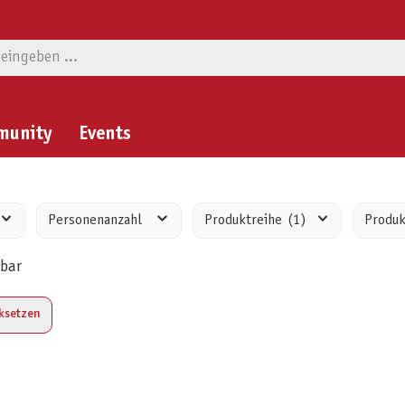
munity
Events
Personenanzahl
Produktreihe
(1)
Produ
rbar
cksetzen