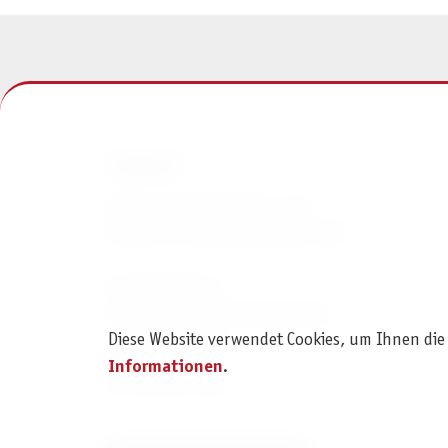
KONTAKT
Pegasus Spiele Verlags- und
Medienvertriebsgesellschaft mbH
Am Straßbach 3
61169 Friedberg (Deutschland)
Diese Website verwendet Cookies, um Ihnen die
+49 6031 72170
Informationen
.
Kontaktformular