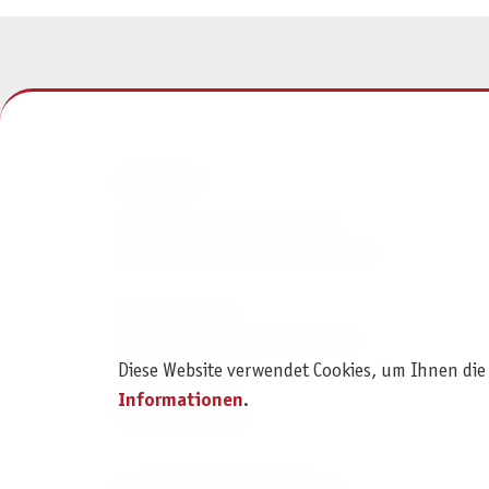
KONTAKT
Pegasus Spiele Verlags- und
Medienvertriebsgesellschaft mbH
Am Straßbach 3
61169 Friedberg (Deutschland)
Diese Website verwendet Cookies, um Ihnen die
+49 6031 72170
Informationen
.
Kontaktformular