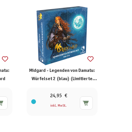
matu:
Midgard - Legenden von Damatu:
ard
Würfelset 2 (blau) (Limitierte
Ausgabe)
24,95 €
inkl. MwSt.