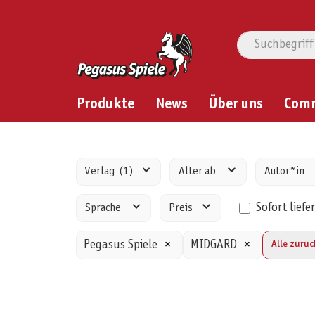
Produkte
News
Über uns
Com
Verlag
(1)
Alter ab
Autor*in
Sofort liefe
Sprache
Preis
Pegasus Spiele
×
MIDGARD
×
Alle zurü