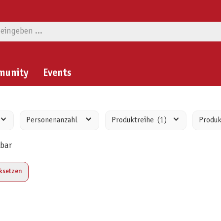
munity
Events
Personenanzahl
Produktreihe
(1)
Produ
rbar
cksetzen