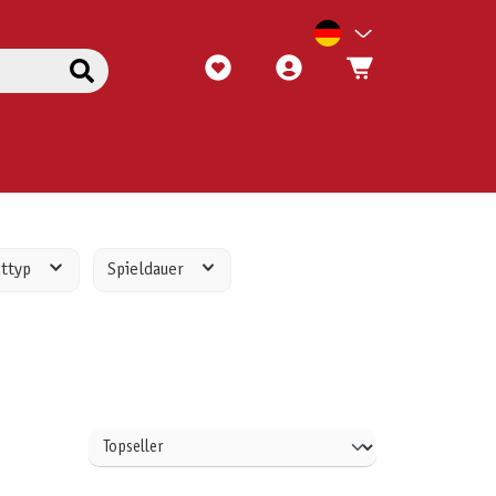
kttyp
Spieldauer